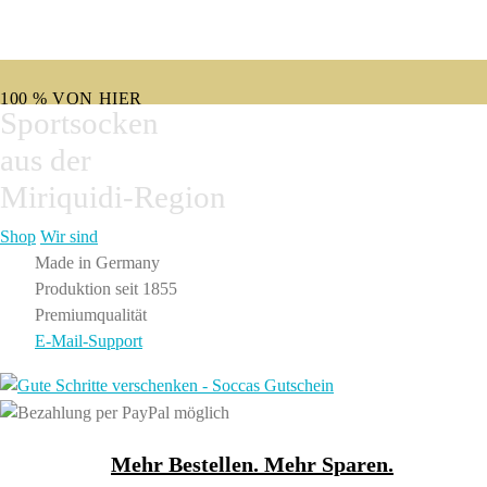
0,00
€
0 Artikel
100 % VON HIER
Sportsocken
D A S E R Z G E B I R G I S C H E O R I G I N A L
aus der
Miriquidi-Region
Shop
Wir sind
Made in Germany
Produktion seit 1855
Premiumqualität
E-Mail-Support
Mehr Bestellen. Mehr Sparen.