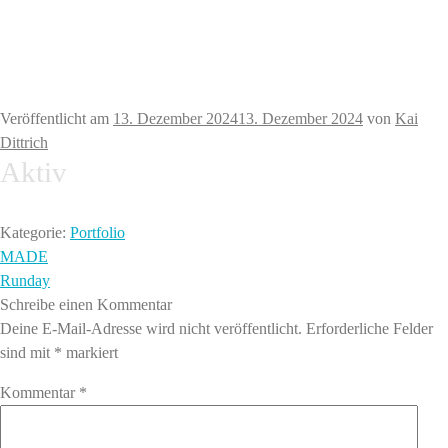
Veröffentlicht am
13. Dezember 2024
13. Dezember 2024
von
Kai
Dittrich
Aktiv
Kategorie:
Portfolio
Beitragsnavigation
Vorheriger
MADE
Beitrag:
Nächster
Runday
Beitrag:
Schreibe einen Kommentar
Deine E-Mail-Adresse wird nicht veröffentlicht.
Erforderliche Felder
sind mit
*
markiert
Kommentar
*