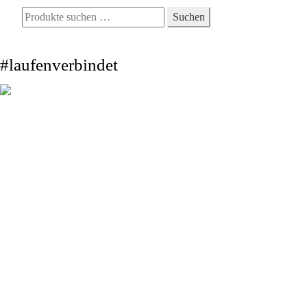
Suchen
Suchen
nach:
Warenkorb
0
#laufenverbindet
Wir
Design
Warum?
Kontakt
Impressum
SITEMAP