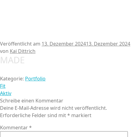
Veröffentlicht am
13. Dezember 2024
13. Dezember 2024
von
Kai Dittrich
MADE
Kategorie:
Portfolio
Beitragsnavigation
Vorheriger
Fit
Beitrag:
Nächster
Aktiv
Beitrag:
Schreibe einen Kommentar
Deine E-Mail-Adresse wird nicht veröffentlicht.
Erforderliche Felder sind mit
*
markiert
Kommentar
*