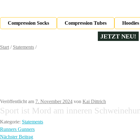
0,00
€
0 Artikel
Compression Socks
Compression Tubes
Hoodies
JETZT NEU!
Start
/
Statements
/
Veröffentlicht am
7. November 2024
von
Kai Dittrich
Sport ist Mord am inneren Schweinehu
Kategorie:
Statements
Beitragsnavigation
Vorheriger
Runners Gunners
Beitrag:
Nächster
Nächster Beitrag