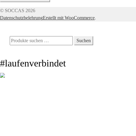
© SOCCAS 2026
Datenschutzbelehrung
Erstellt mit WooCommerce
.
Mein Konto
Suche
Suchen
Suchen
nach:
Warenkorb
0
#laufenverbindet
Wir